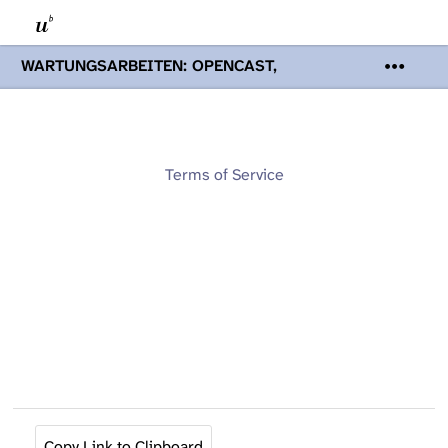
WARTUNGSARBEITEN: OPENCAST,
PODCASTS & TOBIRA
Mi 19. August
2026 08:00 - 16:00 Uhr | Aufgrund von
Wartungsarbeiten an den Opencast-
Servern werden Ihnen Podcasts,
Opencast-Videos und Tobira nicht zur
Terms of Service
Verfügung stehen. Kontakt:
www.podcast.unibe.ch
Copy Link to Clipboard