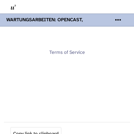
WARTUNGSARBEITEN: OPENCAST,
PODCASTS & TOBIRA
Mi 19. August
2026 08:00 - 16:00 Uhr | Aufgrund von
Wartungsarbeiten an den Opencast-
Servern werden Ihnen Podcasts,
Opencast-Videos und Tobira nicht zur
Terms of Service
Verfügung stehen. Kontakt:
www.podcast.unibe.ch
Copy link to clipboard