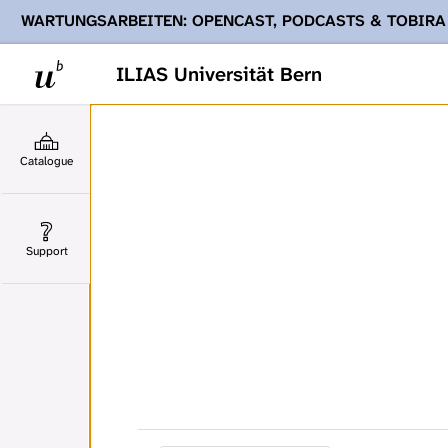
WARTUNGSARBEITEN: OPENCAST, PODCASTS & TOBIRA
Ihnen Podcasts, Opencast-Videos und Tobira nicht zur Verf
ILIAS Universität Bern
Catalogue
Support