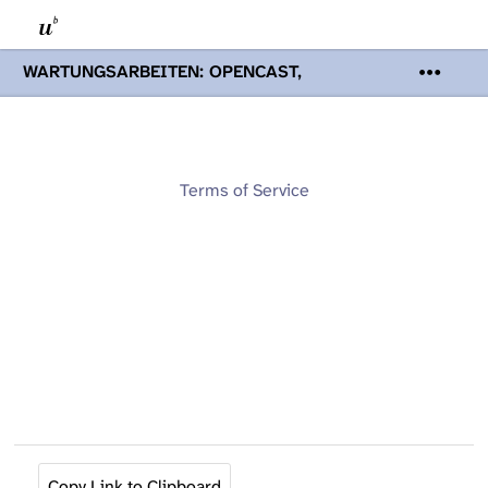
WARTUNGSARBEITEN: OPENCAST,
PODCASTS & TOBIRA
Mi 19. August
2026 08:00 - 16:00 Uhr | Aufgrund von
Wartungsarbeiten an den Opencast-
Servern werden Ihnen Podcasts,
Opencast-Videos und Tobira nicht zur
Terms of Service
Verfügung stehen. Kontakt:
www.podcast.unibe.ch
Copy Link to Clipboard