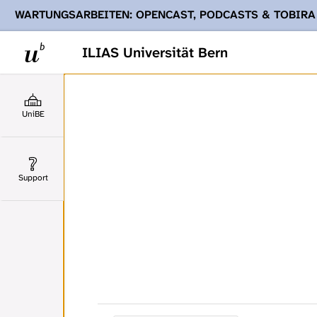
WARTUNGSARBEITEN: OPENCAST, PODCASTS & TOBIRA
Ihnen Podcasts, Opencast-Videos und Tobira nicht zur Verf
ILIAS Universität Bern
UniBE
Support