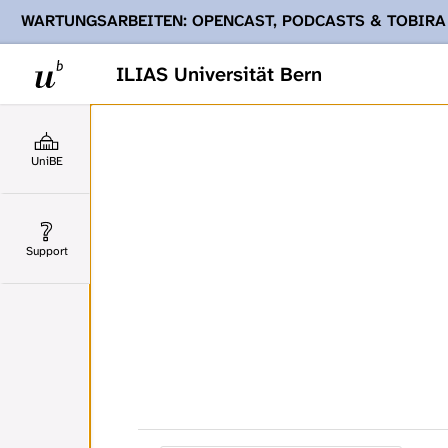
WARTUNGSARBEITEN: OPENCAST, PODCASTS & TOBIRA
Ihnen Podcasts, Opencast-Videos und Tobira nicht zur Verf
ILIAS Universität Bern
UniBE
Support