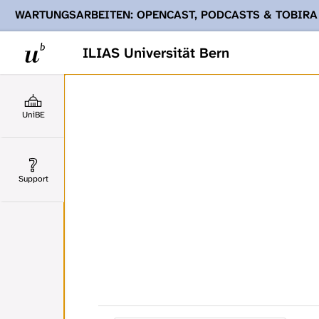
WARTUNGSARBEITEN: OPENCAST, PODCASTS & TOBIRA
Ihnen Podcasts, Opencast-Videos und Tobira nicht zur Verf
ILIAS Universität Bern
UniBE
Support