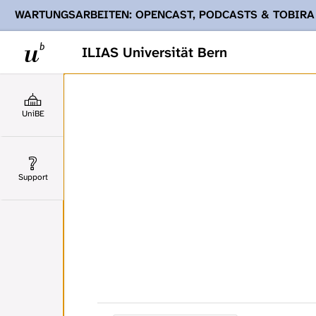
WARTUNGSARBEITEN: OPENCAST, PODCASTS & TOBIRA
Ihnen Podcasts, Opencast-Videos und Tobira nicht zur Verf
ILIAS Universität Bern
UniBE
Support