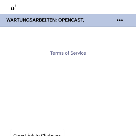
WARTUNGSARBEITEN: OPENCAST,
PODCASTS & TOBIRA
Mi 19. August
2026 08:00 - 16:00 Uhr | Aufgrund von
Wartungsarbeiten an den Opencast-
Servern werden Ihnen Podcasts,
Opencast-Videos und Tobira nicht zur
Terms of Service
Verfügung stehen. Kontakt:
www.podcast.unibe.ch
Copy Link to Clipboard