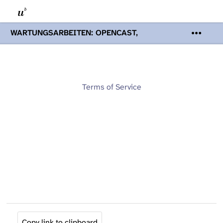
WARTUNGSARBEITEN: OPENCAST,
PODCASTS & TOBIRA
Mi 19. August
2026 08:00 - 16:00 Uhr | Aufgrund von
Wartungsarbeiten an den Opencast-
Servern werden Ihnen Podcasts,
Opencast-Videos und Tobira nicht zur
Terms of Service
Verfügung stehen. Kontakt:
www.podcast.unibe.ch
Copy link to clipboard