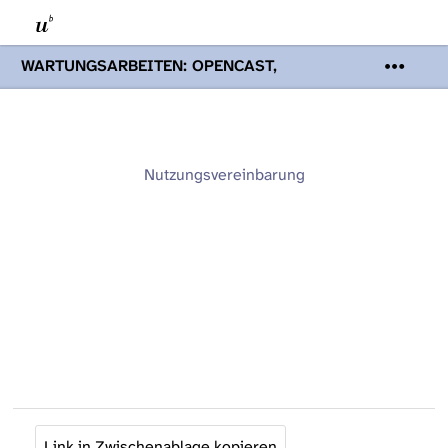
WARTUNGSARBEITEN: OPENCAST,
PODCASTS & TOBIRA
Mi 19. August
2026 08:00 - 16:00 Uhr | Aufgrund von
Wartungsarbeiten an den Opencast-
Servern werden Ihnen Podcasts,
Opencast-Videos und Tobira nicht zur
Nutzungsvereinbarung
Verfügung stehen. Kontakt:
www.podcast.unibe.ch
Link in Zwischenablage kopieren