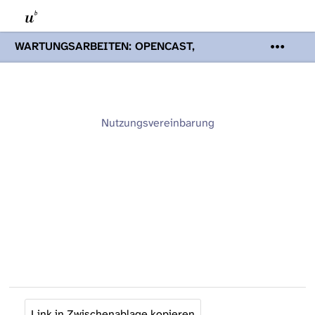
WARTUNGSARBEITEN: OPENCAST,
PODCASTS & TOBIRA
Mi 19. August
2026 08:00 - 16:00 Uhr | Aufgrund von
Wartungsarbeiten an den Opencast-
Servern werden Ihnen Podcasts,
Opencast-Videos und Tobira nicht zur
Nutzungsvereinbarung
Verfügung stehen. Kontakt:
www.podcast.unibe.ch
Link in Zwischenablage kopieren