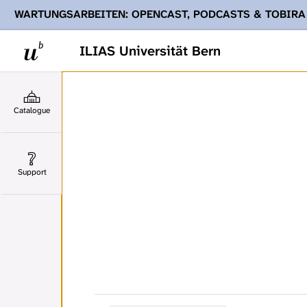
WARTUNGSARBEITEN: OPENCAST, PODCASTS & TOBIRA
Ihnen Podcasts, Opencast-Videos und Tobira nicht zur Verf
ILIAS Universität Bern
Catalogue
Support