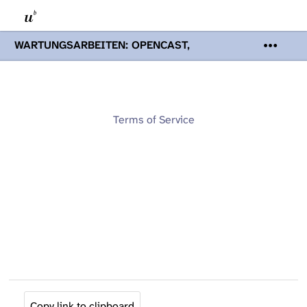
WARTUNGSARBEITEN: OPENCAST,
PODCASTS & TOBIRA
Mi 19. August
2026 08:00 - 16:00 Uhr | Aufgrund von
Wartungsarbeiten an den Opencast-
Servern werden Ihnen Podcasts,
Opencast-Videos und Tobira nicht zur
Terms of Service
Verfügung stehen. Kontakt:
www.podcast.unibe.ch
Copy link to clipboard