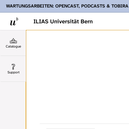
WARTUNGSARBEITEN: OPENCAST, PODCASTS & TOBIRA
Ihnen Podcasts, Opencast-Videos und Tobira nicht zur Verf
ILIAS Universität Bern
Catalogue
Support