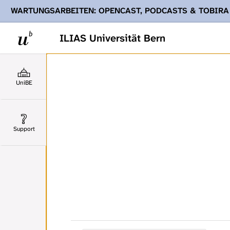
WARTUNGSARBEITEN: OPENCAST, PODCASTS & TOBIRA
Ihnen Podcasts, Opencast-Videos und Tobira nicht zur Verf
ILIAS Universität Bern
UniBE
Support