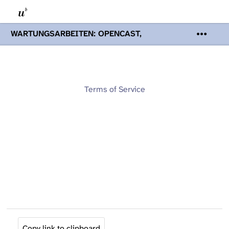
WARTUNGSARBEITEN: OPENCAST,
PODCASTS & TOBIRA
Mi 19. August
2026 08:00 - 16:00 Uhr | Aufgrund von
Wartungsarbeiten an den Opencast-
Servern werden Ihnen Podcasts,
Opencast-Videos und Tobira nicht zur
Terms of Service
Verfügung stehen. Kontakt:
www.podcast.unibe.ch
Copy link to clipboard