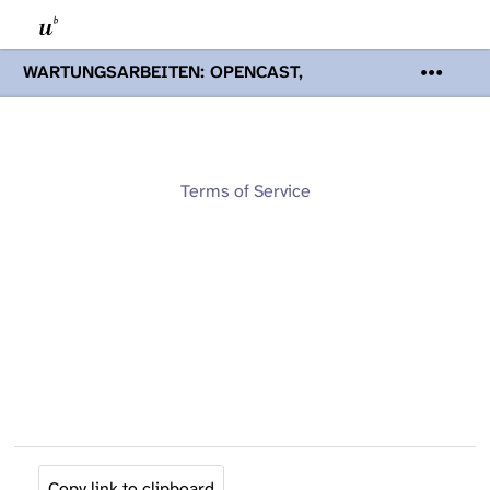
WARTUNGSARBEITEN: OPENCAST,
PODCASTS & TOBIRA
Mi 19. August
2026 08:00 - 16:00 Uhr | Aufgrund von
Wartungsarbeiten an den Opencast-
Servern werden Ihnen Podcasts,
Opencast-Videos und Tobira nicht zur
Terms of Service
Verfügung stehen. Kontakt:
www.podcast.unibe.ch
Copy link to clipboard