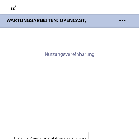
WARTUNGSARBEITEN: OPENCAST,
PODCASTS & TOBIRA
Mi 19. August
2026 08:00 - 16:00 Uhr | Aufgrund von
Wartungsarbeiten an den Opencast-
Servern werden Ihnen Podcasts,
Opencast-Videos und Tobira nicht zur
Nutzungsvereinbarung
Verfügung stehen. Kontakt:
www.podcast.unibe.ch
Link in Zwischenablage kopieren