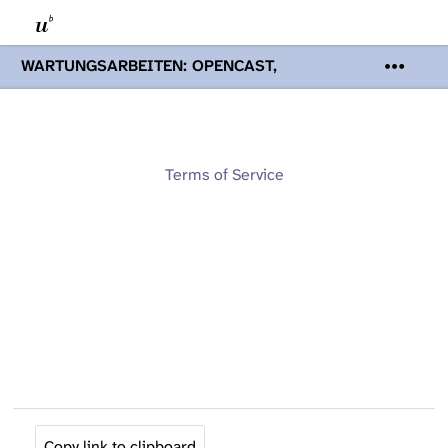
WARTUNGSARBEITEN: OPENCAST,
PODCASTS & TOBIRA
Mi 19. August
2026 08:00 - 16:00 Uhr | Aufgrund von
Wartungsarbeiten an den Opencast-
Servern werden Ihnen Podcasts,
Opencast-Videos und Tobira nicht zur
Terms of Service
Verfügung stehen. Kontakt:
www.podcast.unibe.ch
Copy link to clipboard