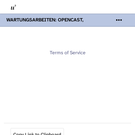
WARTUNGSARBEITEN: OPENCAST,
PODCASTS & TOBIRA
Mi 19. August
2026 08:00 - 16:00 Uhr | Aufgrund von
Wartungsarbeiten an den Opencast-
Servern werden Ihnen Podcasts,
Opencast-Videos und Tobira nicht zur
Terms of Service
Verfügung stehen. Kontakt:
www.podcast.unibe.ch
Copy Link to Clipboard