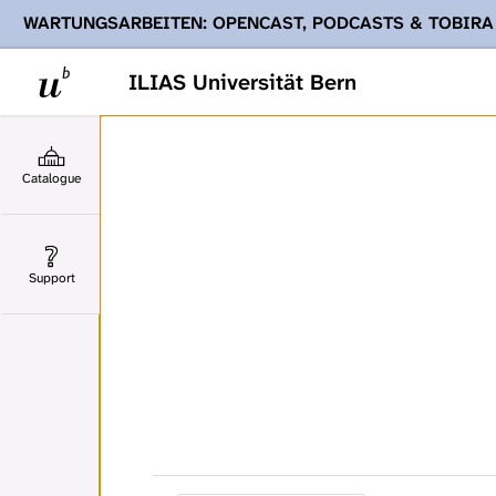
WARTUNGSARBEITEN: OPENCAST, PODCASTS & TOBIRA
Ihnen Podcasts, Opencast-Videos und Tobira nicht zur Verf
ILIAS Universität Bern
Catalogue
Support