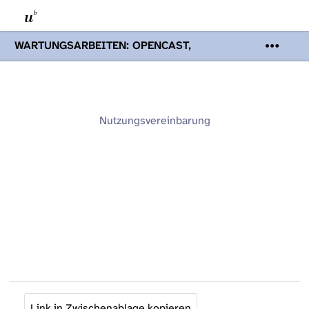
WARTUNGSARBEITEN: OPENCAST,
PODCASTS & TOBIRA
Mi 19. August
2026 08:00 - 16:00 Uhr | Aufgrund von
Wartungsarbeiten an den Opencast-
Servern werden Ihnen Podcasts,
Opencast-Videos und Tobira nicht zur
Nutzungsvereinbarung
Verfügung stehen. Kontakt:
www.podcast.unibe.ch
Link in Zwischenablage kopieren