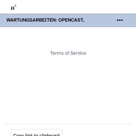
WARTUNGSARBEITEN: OPENCAST,
PODCASTS & TOBIRA
Mi 19. August
2026 08:00 - 16:00 Uhr | Aufgrund von
Wartungsarbeiten an den Opencast-
Servern werden Ihnen Podcasts,
Opencast-Videos und Tobira nicht zur
Terms of Service
Verfügung stehen. Kontakt:
www.podcast.unibe.ch
Copy link to clipboard