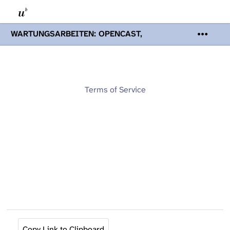
WARTUNGSARBEITEN: OPENCAST,
PODCASTS & TOBIRA
Mi 19. August
2026 08:00 - 16:00 Uhr | Aufgrund von
Wartungsarbeiten an den Opencast-
Servern werden Ihnen Podcasts,
Opencast-Videos und Tobira nicht zur
Terms of Service
Verfügung stehen. Kontakt:
www.podcast.unibe.ch
Copy Link to Clipboard