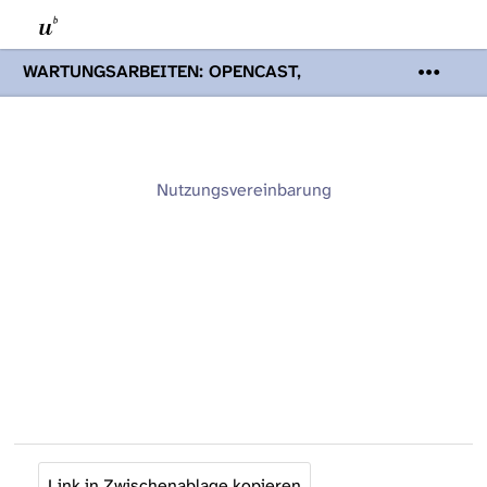
WARTUNGSARBEITEN: OPENCAST,
PODCASTS & TOBIRA
Mi 19. August
2026 08:00 - 16:00 Uhr | Aufgrund von
Wartungsarbeiten an den Opencast-
Servern werden Ihnen Podcasts,
Opencast-Videos und Tobira nicht zur
Nutzungsvereinbarung
Verfügung stehen. Kontakt:
www.podcast.unibe.ch
Link in Zwischenablage kopieren