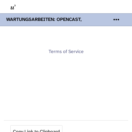
WARTUNGSARBEITEN: OPENCAST,
PODCASTS & TOBIRA
Mi 19. August
2026 08:00 - 16:00 Uhr | Aufgrund von
Wartungsarbeiten an den Opencast-
Servern werden Ihnen Podcasts,
Opencast-Videos und Tobira nicht zur
Terms of Service
Verfügung stehen. Kontakt:
www.podcast.unibe.ch
Copy Link to Clipboard