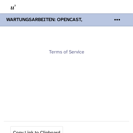
WARTUNGSARBEITEN: OPENCAST,
PODCASTS & TOBIRA
Mi 19. August
2026 08:00 - 16:00 Uhr | Aufgrund von
Wartungsarbeiten an den Opencast-
Servern werden Ihnen Podcasts,
Opencast-Videos und Tobira nicht zur
Terms of Service
Verfügung stehen. Kontakt:
www.podcast.unibe.ch
Copy Link to Clipboard