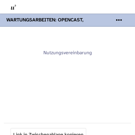
WARTUNGSARBEITEN: OPENCAST,
PODCASTS & TOBIRA
Mi 19. August
2026 08:00 - 16:00 Uhr | Aufgrund von
Wartungsarbeiten an den Opencast-
Servern werden Ihnen Podcasts,
Opencast-Videos und Tobira nicht zur
Nutzungsvereinbarung
Verfügung stehen. Kontakt:
www.podcast.unibe.ch
Link in Zwischenablage kopieren