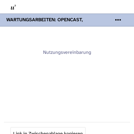
WARTUNGSARBEITEN: OPENCAST,
PODCASTS & TOBIRA
Mi 19. August
2026 08:00 - 16:00 Uhr | Aufgrund von
Wartungsarbeiten an den Opencast-
Servern werden Ihnen Podcasts,
Opencast-Videos und Tobira nicht zur
Nutzungsvereinbarung
Verfügung stehen. Kontakt:
www.podcast.unibe.ch
Link in Zwischenablage kopieren