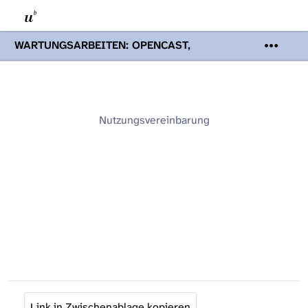
WARTUNGSARBEITEN: OPENCAST,
PODCASTS & TOBIRA
Mi 19. August
2026 08:00 - 16:00 Uhr | Aufgrund von
Wartungsarbeiten an den Opencast-
Servern werden Ihnen Podcasts,
Opencast-Videos und Tobira nicht zur
Nutzungsvereinbarung
Verfügung stehen. Kontakt:
www.podcast.unibe.ch
Link in Zwischenablage kopieren