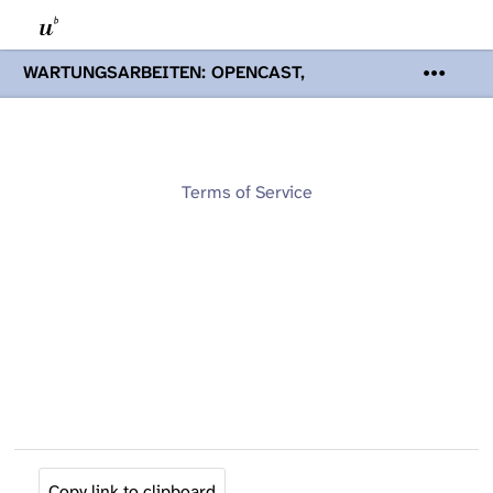
WARTUNGSARBEITEN: OPENCAST,
PODCASTS & TOBIRA
Mi 19. August
2026 08:00 - 16:00 Uhr | Aufgrund von
Wartungsarbeiten an den Opencast-
Servern werden Ihnen Podcasts,
Opencast-Videos und Tobira nicht zur
Terms of Service
Verfügung stehen. Kontakt:
www.podcast.unibe.ch
Copy link to clipboard