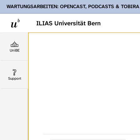
WARTUNGSARBEITEN: OPENCAST, PODCASTS & TOBIRA
Ihnen Podcasts, Opencast-Videos und Tobira nicht zur Verf
ILIAS Universität Bern
UniBE
Support