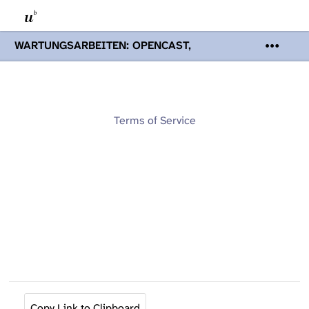
WARTUNGSARBEITEN: OPENCAST,
PODCASTS & TOBIRA
Mi 19. August
2026 08:00 - 16:00 Uhr | Aufgrund von
Wartungsarbeiten an den Opencast-
Servern werden Ihnen Podcasts,
Opencast-Videos und Tobira nicht zur
Terms of Service
Verfügung stehen. Kontakt:
www.podcast.unibe.ch
Copy Link to Clipboard