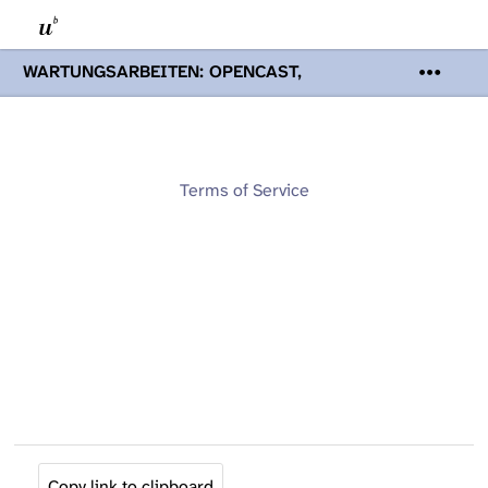
WARTUNGSARBEITEN: OPENCAST,
PODCASTS & TOBIRA
Mi 19. August
2026 08:00 - 16:00 Uhr | Aufgrund von
Wartungsarbeiten an den Opencast-
Servern werden Ihnen Podcasts,
Opencast-Videos und Tobira nicht zur
Terms of Service
Verfügung stehen. Kontakt:
www.podcast.unibe.ch
Copy link to clipboard