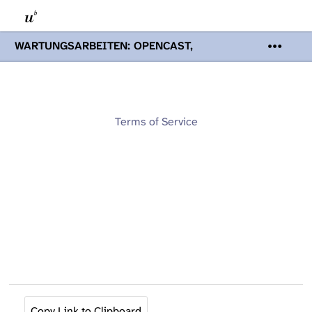
WARTUNGSARBEITEN: OPENCAST,
PODCASTS & TOBIRA
Mi 19. August
2026 08:00 - 16:00 Uhr | Aufgrund von
Wartungsarbeiten an den Opencast-
Servern werden Ihnen Podcasts,
Opencast-Videos und Tobira nicht zur
Terms of Service
Verfügung stehen. Kontakt:
www.podcast.unibe.ch
Copy Link to Clipboard