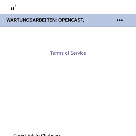
WARTUNGSARBEITEN: OPENCAST,
PODCASTS & TOBIRA
Mi 19. August
2026 08:00 - 16:00 Uhr | Aufgrund von
Wartungsarbeiten an den Opencast-
Servern werden Ihnen Podcasts,
Opencast-Videos und Tobira nicht zur
Terms of Service
Verfügung stehen. Kontakt:
www.podcast.unibe.ch
Copy Link to Clipboard