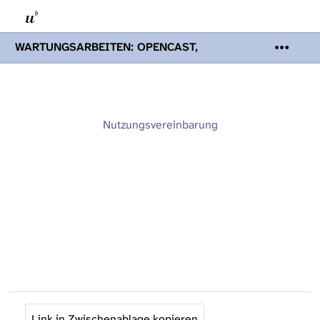
WARTUNGSARBEITEN: OPENCAST,
PODCASTS & TOBIRA
Mi 19. August
2026 08:00 - 16:00 Uhr | Aufgrund von
Wartungsarbeiten an den Opencast-
Servern werden Ihnen Podcasts,
Opencast-Videos und Tobira nicht zur
Nutzungsvereinbarung
Verfügung stehen. Kontakt:
www.podcast.unibe.ch
Link in Zwischenablage kopieren