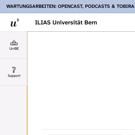
WARTUNGSARBEITEN: OPENCAST, PODCASTS & TOBIRA
Ihnen Podcasts, Opencast-Videos und Tobira nicht zur Verf
ILIAS Universität Bern
UniBE
Support