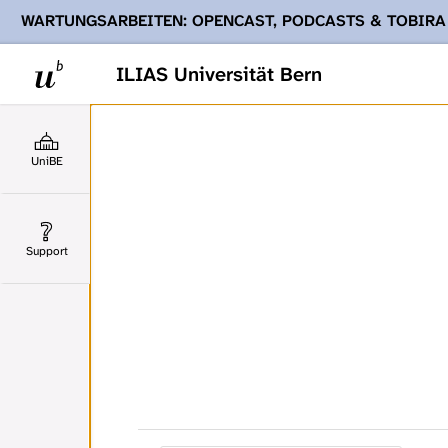
WARTUNGSARBEITEN: OPENCAST, PODCASTS & TOBIRA
Ihnen Podcasts, Opencast-Videos und Tobira nicht zur Verf
ILIAS Universität Bern
UniBE
Support