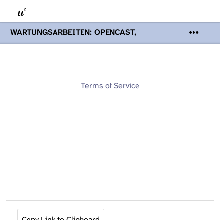
WARTUNGSARBEITEN: OPENCAST,
PODCASTS & TOBIRA
Mi 19. August
2026 08:00 - 16:00 Uhr | Aufgrund von
Wartungsarbeiten an den Opencast-
Servern werden Ihnen Podcasts,
Opencast-Videos und Tobira nicht zur
Terms of Service
Verfügung stehen. Kontakt:
www.podcast.unibe.ch
Copy Link to Clipboard