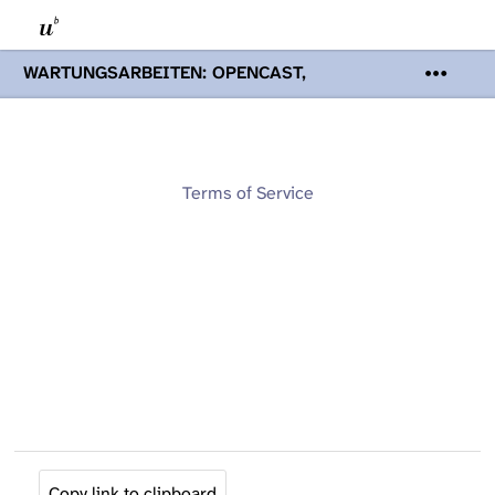
WARTUNGSARBEITEN: OPENCAST,
PODCASTS & TOBIRA
Mi 19. August
2026 08:00 - 16:00 Uhr | Aufgrund von
Wartungsarbeiten an den Opencast-
Servern werden Ihnen Podcasts,
Opencast-Videos und Tobira nicht zur
Terms of Service
Verfügung stehen. Kontakt:
www.podcast.unibe.ch
Copy link to clipboard