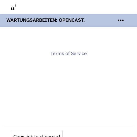
WARTUNGSARBEITEN: OPENCAST,
PODCASTS & TOBIRA
Mi 19. August
2026 08:00 - 16:00 Uhr | Aufgrund von
Wartungsarbeiten an den Opencast-
Servern werden Ihnen Podcasts,
Opencast-Videos und Tobira nicht zur
Terms of Service
Verfügung stehen. Kontakt:
www.podcast.unibe.ch
Copy link to clipboard