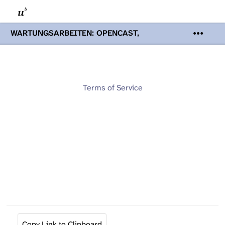
WARTUNGSARBEITEN: OPENCAST,
PODCASTS & TOBIRA
Mi 19. August
2026 08:00 - 16:00 Uhr | Aufgrund von
Wartungsarbeiten an den Opencast-
Servern werden Ihnen Podcasts,
Opencast-Videos und Tobira nicht zur
Terms of Service
Verfügung stehen. Kontakt:
www.podcast.unibe.ch
Copy Link to Clipboard