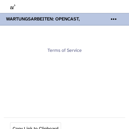
WARTUNGSARBEITEN: OPENCAST,
PODCASTS & TOBIRA
Mi 19. August
2026 08:00 - 16:00 Uhr | Aufgrund von
Wartungsarbeiten an den Opencast-
Servern werden Ihnen Podcasts,
Opencast-Videos und Tobira nicht zur
Terms of Service
Verfügung stehen. Kontakt:
www.podcast.unibe.ch
Copy Link to Clipboard