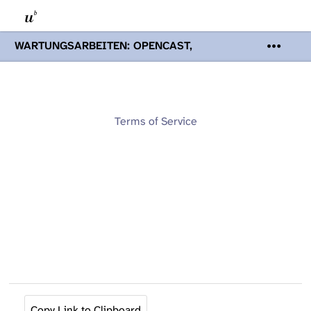
WARTUNGSARBEITEN: OPENCAST,
PODCASTS & TOBIRA
Mi 19. August
2026 08:00 - 16:00 Uhr | Aufgrund von
Wartungsarbeiten an den Opencast-
Servern werden Ihnen Podcasts,
Opencast-Videos und Tobira nicht zur
Terms of Service
Verfügung stehen. Kontakt:
www.podcast.unibe.ch
Copy Link to Clipboard