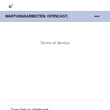
WARTUNGSARBEITEN: OPENCAST,
PODCASTS & TOBIRA
Mi 19. August
2026 08:00 - 16:00 Uhr | Aufgrund von
Wartungsarbeiten an den Opencast-
Servern werden Ihnen Podcasts,
Opencast-Videos und Tobira nicht zur
Terms of Service
Verfügung stehen. Kontakt:
www.podcast.unibe.ch
Copy link to clipboard