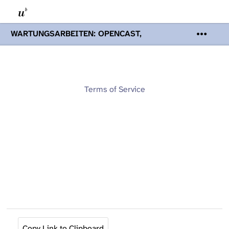
WARTUNGSARBEITEN: OPENCAST,
PODCASTS & TOBIRA
Mi 19. August
2026 08:00 - 16:00 Uhr | Aufgrund von
Wartungsarbeiten an den Opencast-
Servern werden Ihnen Podcasts,
Opencast-Videos und Tobira nicht zur
Terms of Service
Verfügung stehen. Kontakt:
www.podcast.unibe.ch
Copy Link to Clipboard