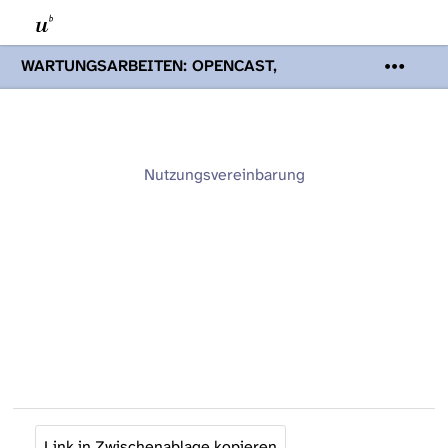
WARTUNGSARBEITEN: OPENCAST,
PODCASTS & TOBIRA
Mi 19. August
2026 08:00 - 16:00 Uhr | Aufgrund von
Wartungsarbeiten an den Opencast-
Servern werden Ihnen Podcasts,
Opencast-Videos und Tobira nicht zur
Nutzungsvereinbarung
Verfügung stehen. Kontakt:
www.podcast.unibe.ch
Link in Zwischenablage kopieren