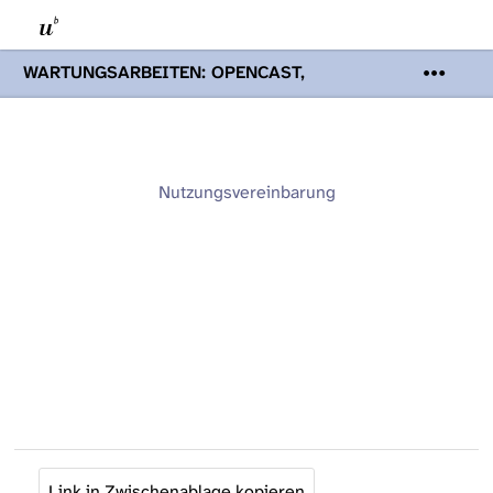
WARTUNGSARBEITEN: OPENCAST,
PODCASTS & TOBIRA
Mi 19. August
2026 08:00 - 16:00 Uhr | Aufgrund von
Wartungsarbeiten an den Opencast-
Servern werden Ihnen Podcasts,
Opencast-Videos und Tobira nicht zur
Nutzungsvereinbarung
Verfügung stehen. Kontakt:
www.podcast.unibe.ch
Link in Zwischenablage kopieren